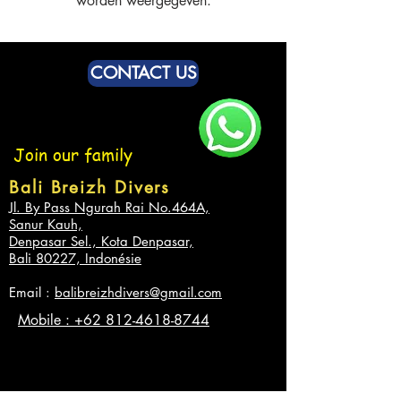
worden weergegeven.
CONTACT US
Join our family
Bali Breizh Divers
Jl. By Pass Ngurah Rai No.464A,
Sanur Kauh,
Denpasar Sel., Kota Denpasar,
Bali 80227, Indonésie
Email :
balibreizhdivers@gmail.com
Mobile : +62 812-4618-8744